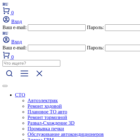
RU
0
Вход
Ваш e-mail:
Пароль:
RU
Вход
Ваш e-mail:
Пароль:
0
СТО
Автоэлектрик
Ремонт ходовой
Плановое ТО авто
Ремонт тормозной
Развал-Схождение 3D
Промывка печки
Обслуживание автокондиционеров
Замена ГРМ