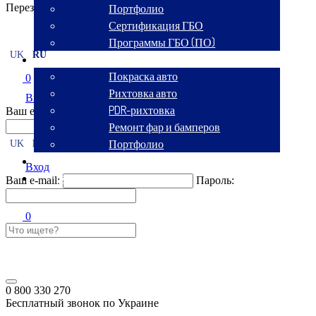
Перезвоните мне
Портфолио
Сертификация ГБО
Программы ГБО (ПО)
UK
RU
Кузовной сервис
Покраска авто
0
Рихтовка авто
Вход
PDR-рихтовка
Ваш e-mail:
Пароль:
Ремонт фар и бамперов
Портфолио
UK
RU
Аренда авто
Вход
Контакты
Ваш e-mail:
Пароль:
0
0 800 330 270
Бесплатный звонок по Украине