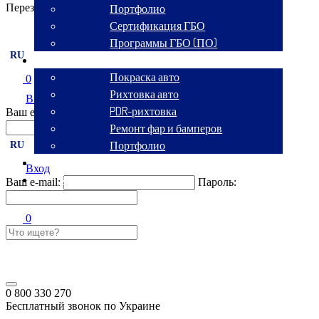
Перезвоните мне
Портфолио
Сертификация ГБО
Программы ГБО (ПО)
RU
Кузовной сервис
Покраска авто
0
Рихтовка авто
Вход
PDR-рихтовка
Ваш e-mail:
Пароль:
Ремонт фар и бамперов
Портфолио
RU
Аренда авто
Вход
Контакты
Ваш e-mail:
Пароль:
0
0 800 330 270
Бесплатный звонок по Украине