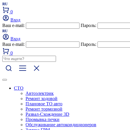
RU
0
Вход
Ваш e-mail:
Пароль:
RU
Вход
Ваш e-mail:
Пароль:
0
СТО
Автоэлектрик
Ремонт ходовой
Плановое ТО авто
Ремонт тормозной
Развал-Схождение 3D
Промывка печки
Обслуживание автокондиционеров
Замена ГРМ