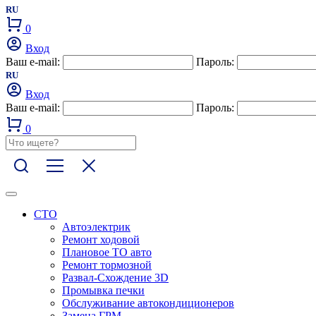
RU
0
Вход
Ваш e-mail:
Пароль:
RU
Вход
Ваш e-mail:
Пароль:
0
СТО
Автоэлектрик
Ремонт ходовой
Плановое ТО авто
Ремонт тормозной
Развал-Схождение 3D
Промывка печки
Обслуживание автокондиционеров
Замена ГРМ