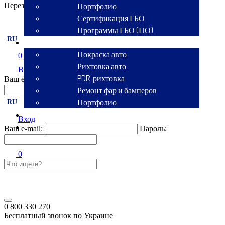
Перезвоните мне
Портфолио
Сертификация ГБО
Программы ГБО (ПО)
RU
Кузовной сервис
Покраска авто
0
Рихтовка авто
Вход
PDR-рихтовка
Ваш e-mail:
Пароль:
Ремонт фар и бамперов
Портфолио
RU
Аренда авто
Вход
Контакты
Ваш e-mail:
Пароль:
0
0 800 330 270
Бесплатный звонок по Украине