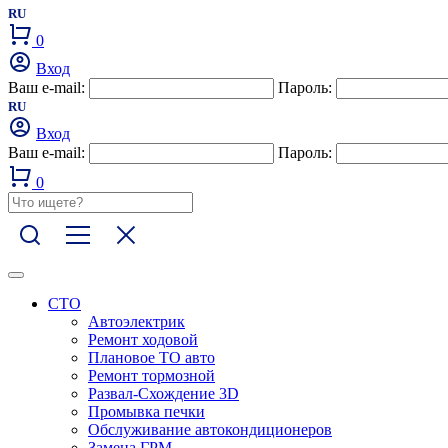
RU
0
Вход
Ваш e-mail:
Пароль:
RU
Вход
Ваш e-mail:
Пароль:
0
СТО
Автоэлектрик
Ремонт ходовой
Плановое ТО авто
Ремонт тормозной
Развал-Схождение 3D
Промывка печки
Обслуживание автокондиционеров
Замена ГРМ