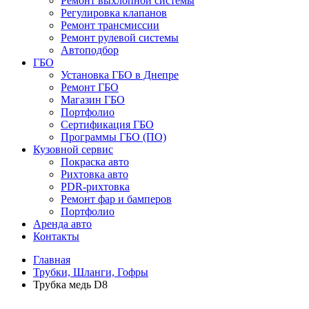
Ремонт выхлопной системы
Регулировка клапанов
Ремонт трансмиссии
Ремонт рулевой системы
Автоподбор
ГБО
Установка ГБО в Днепре
Ремонт ГБО
Магазин ГБО
Портфолио
Сертификация ГБО
Программы ГБО (ПО)
Кузовной сервис
Покраска авто
Рихтовка авто
PDR-рихтовка
Ремонт фар и бамперов
Портфолио
Аренда авто
Контакты
Главная
Трубки, Шланги, Гофры
Трубка медь D8