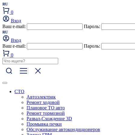
RU
0
Вход
Ваш e-mail:
Пароль:
RU
Вход
Ваш e-mail:
Пароль:
0
СТО
Автоэлектрик
Ремонт ходовой
Плановое ТО авто
Ремонт тормозной
Развал-Схождение 3D
Промывка печки
Обслуживание автокондиционеров
Замена ГРМ